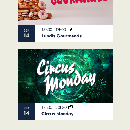
15h00
-
17h00
SEP
14
Lundis Gourmands
18h00
-
23h30
SEP
14
Circus Monday