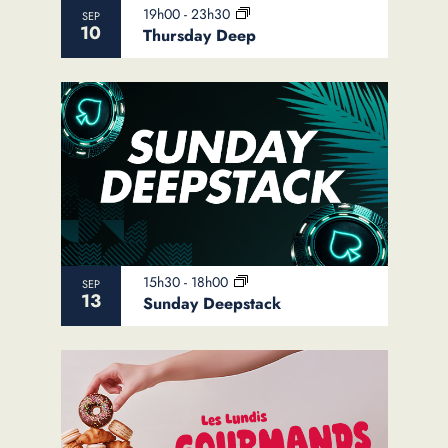
19h00
-
23h30
SEP
10
Thursday Deep
15h30
-
18h00
SEP
13
Sunday Deepstack