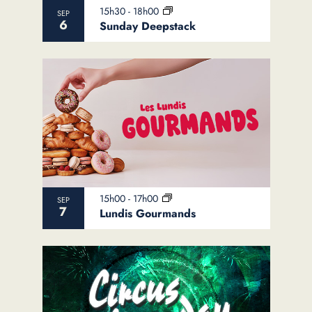
View
15h30
-
18h00
SEP
6
Sunday Deepstack
15h00
-
17h00
SEP
7
Lundis Gourmands