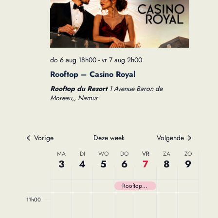
3h00
4h00
do 6 aug 18h00
-
vr 7 aug 2h00
5h00
Rooftop – Casino Royal
6h00
Rooftop du Resort
1 Avenue Baron de
Moreau,, Namur
7h00
8h00
Vorige
Deze week
Volgende
Week
9h00
MA
DI
WO
DO
VR
ZA
ZO
3
4
5
6
7
8
9
van
10h00
Rooftop – Casino Royal
Evenementen
11h00