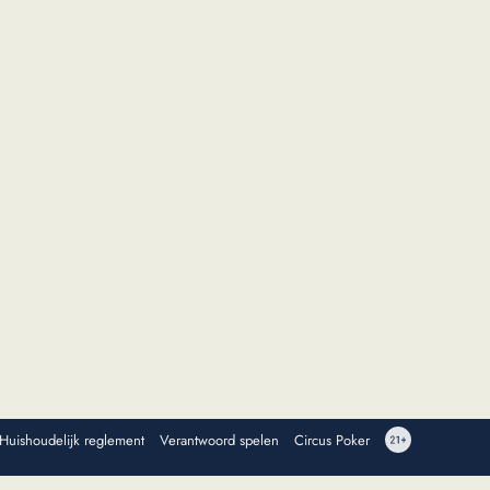
Huishoudelijk reglement
Verantwoord spelen
Circus Poker