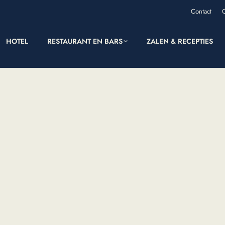
Contact
HOTEL
RESTAURANT EN BARS
ZALEN & RECEPTIES