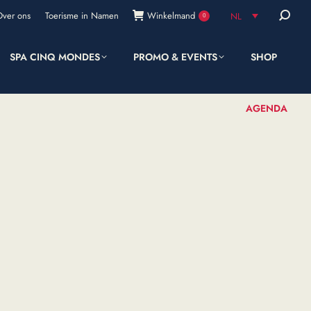
Zoeken:
Over ons
Toerisme in Namen
Winkelmand
NL
0
SPA CINQ MONDES
PROMO & EVENTS
SHOP
AGENDA