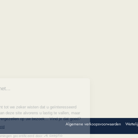
Algemene verkoopsvoorwaarden
Wetteli