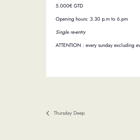
5.000€ GTD
Opening hours: 3.30 p.m to 6.pm
Single re-entry
ATTENTION : every sunday excluding ev
Thursday Deep