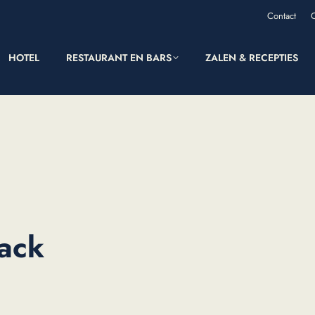
Contact
HOTEL
RESTAURANT EN BARS
ZALEN & RECEPTIES
ack