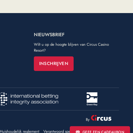
NIEUWSBRIEF
Wilt u op de hoogte blijven van Circus Casino
Resort?
INSCHRIJVEN
By
Huishoudelijk reglement
Verantwoord spelen
Circus Poker
GEEF EEN CADEAUBON