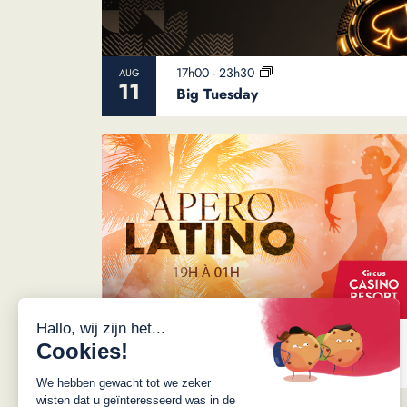
17h00
-
23h30
AUG
11
Big Tuesday
AUG
do 13 aug 19h00
-
vr 14 aug 1h00
13
Apéro Latino Salsa/Bachata