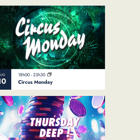
18h00
-
23h30
AUG
10
Circus Monday