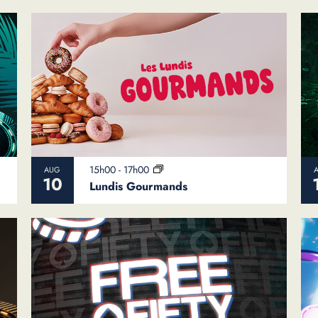
15h00
-
17h00
AUG
10
Lundis Gourmands