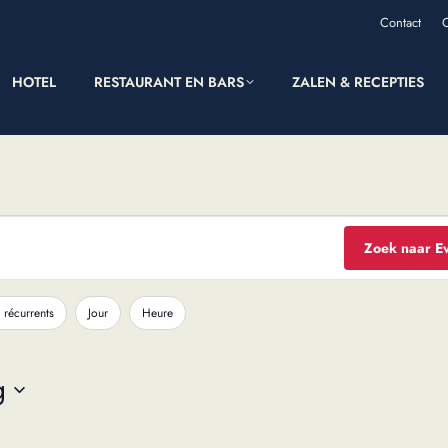
Contact
HOTEL
RESTAURANT EN BARS
ZALEN & RECEPTIES
Zoek naar E
 récurrents
Jour
Heure
g