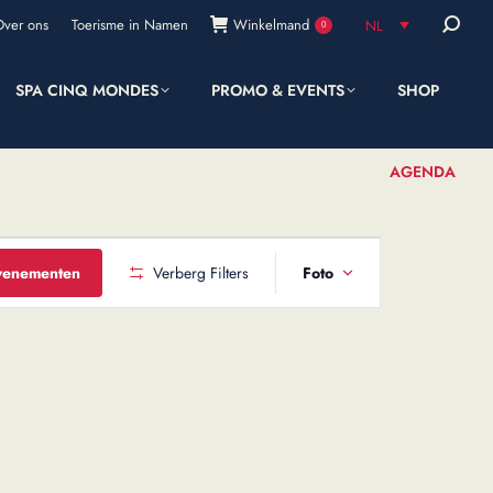
Zoeken:
Over ons
Toerisme in Namen
Winkelmand
NL
0
SPA CINQ MONDES
PROMO & EVENTS
SHOP
AGENDA
Evenement
venementen
Verberg Filters
Foto
weergaven
navigatie