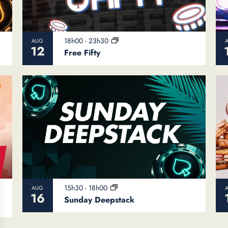
18h00
-
23h30
AUG
12
Free Fifty
15h30
-
18h00
AUG
16
Sunday Deepstack