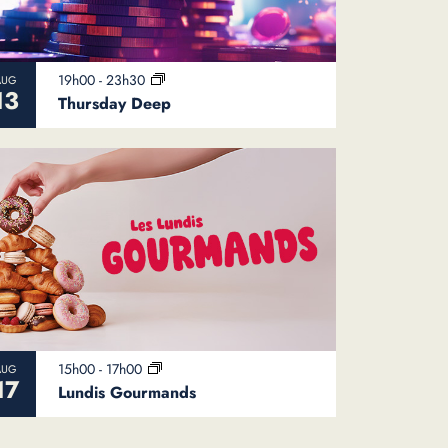
19h00
-
23h30
AUG
13
Thursday Deep
15h00
-
17h00
AUG
17
Lundis Gourmands