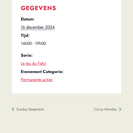
GEGEVENS
Datum:
16 december 2024
Tijd:
14h00 - 19h00
Serie:
Le Jeu du Fakir
Evenement Categorie:
Permanente acties
Sunday Deepstack
Circus Monday