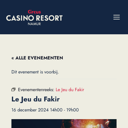
« ALLE EVENEMENTEN
Dit evenement is voorbij.
Evenementenreeks:
Le Jeu du Fakir
Le Jeu du Fakir
16 december 2024 14h00
-
19h00