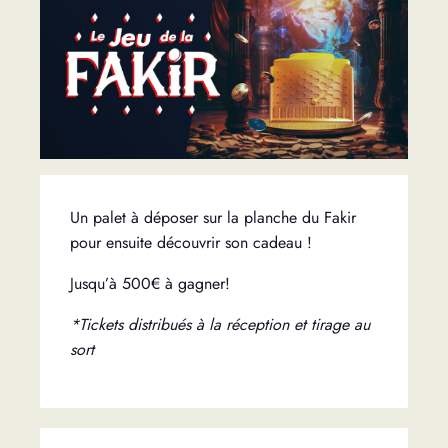
Un palet à déposer sur la planche du Fakir
pour ensuite découvrir son cadeau !
Jusqu’à 500€ à gagner!
*Tickets distribués à la réception et tirage au
sort