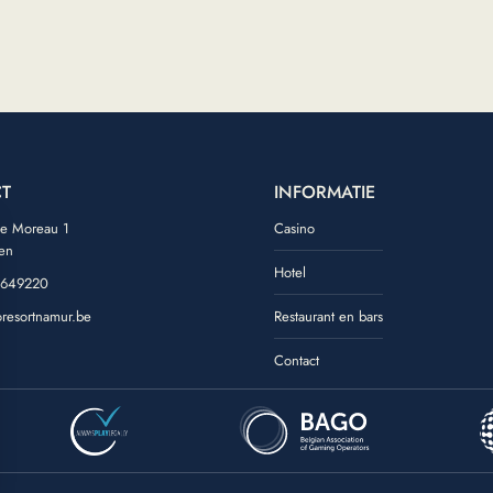
T
INFORMATIE
de Moreau 1
Casino
en
Hotel
 649220
oresortnamur.be
Restaurant en bars
ook
tagram
Contact