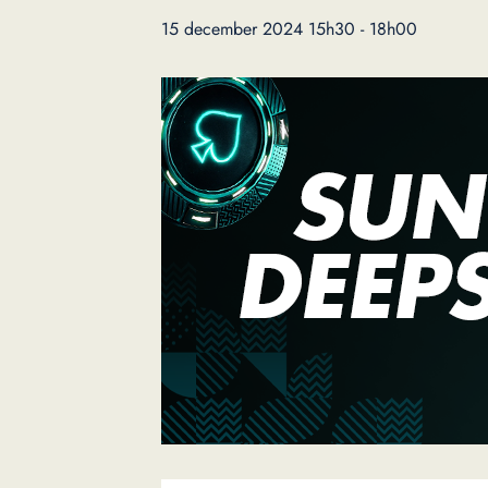
15 december 2024 15h30
-
18h00