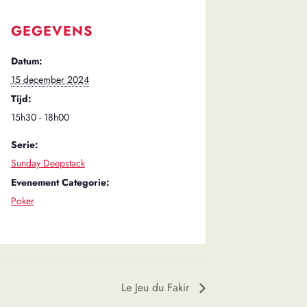
GEGEVENS
Datum:
15 december 2024
Tijd:
15h30 - 18h00
Serie:
Sunday Deepstack
Evenement Categorie:
Poker
Le Jeu du Fakir