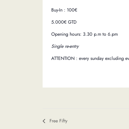
Buy-In : 100€
5.000€ GTD
Opening hours: 3.30 p.m to 6.pm
Single re-entry
ATTENTION : every sunday excluding ev
Free Fifty