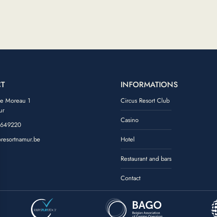
T
INFORMATIONS
de Moreau 1
Circus Resort Club
ur
Casino
 649220
oresortnamur.be
Hotel
ook
tagram
Restaurant and bars
Contact