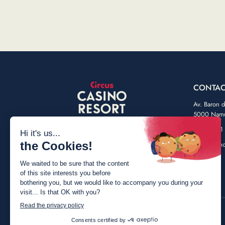
CONTAC
Av. Baron 
5000 Nam
+32 (0) 81
info@casin
Faceb
Ins