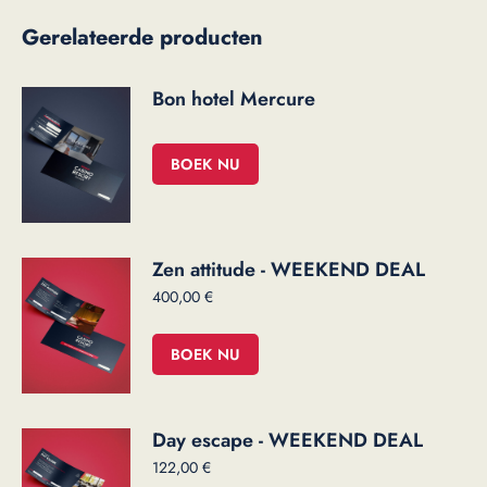
Gerelateerde producten
Bon hotel Mercure
BOEK NU
Zen attitude - WEEKEND DEAL
400,00
€
BOEK NU
Day escape - WEEKEND DEAL
122,00
€