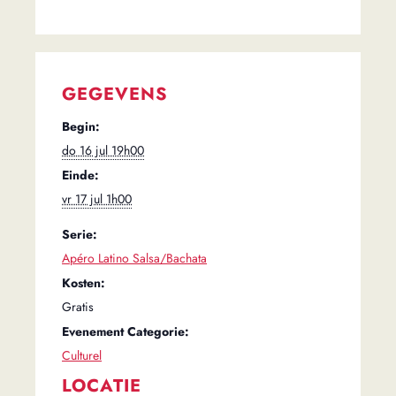
GEGEVENS
Begin:
do 16 jul 19h00
Einde:
vr 17 jul 1h00
Serie:
Apéro Latino Salsa/Bachata
Kosten:
Gratis
Evenement Categorie:
Culturel
LOCATIE