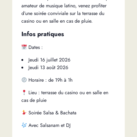
amateur de musique latino, venez profiter
d’une soirée conviviale sur la terrasse du
casino ou en salle en cas de pluie.
Infos pratiques
Dates :
Jeudi 16 juillet 2026
Jeudi 13 août 2026
Horaire : de 19h à 1h
Lieu : terrasse du casino ou en salle en
cas de pluie
Soirée Salsa & Bachata
Avec Salsanam et DJ