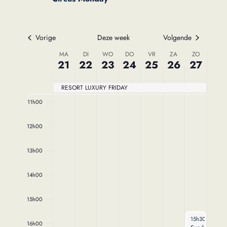
7h00
8h00
Vorige
Deze week
Volgende
Week
9h00
MA
DI
WO
DO
VR
ZA
ZO
21
22
23
24
25
26
27
van
10h00
RESORT LUXURY FRIDAY
Evenementen
11h00
12h00
13h00
14h00
15h00
April 27, 2025
15h30
-
18h0
16h00