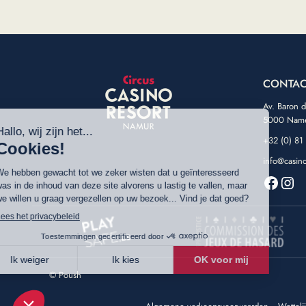
CONTAC
Av. Baron 
5000 Nam
+32 (0) 81
info@casin
Faceb
Ins
©
Poush