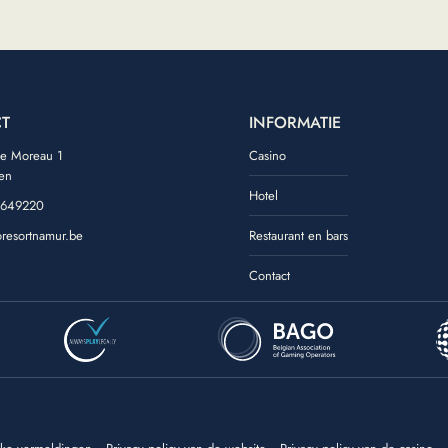
T
INFORMATIE
de Moreau 1
Casino
en
Hotel
 649220
oresortnamur.be
Restaurant en bars
ook
tagram
Contact