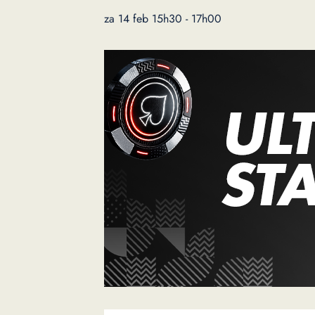
za 14 feb 15h30
-
17h00