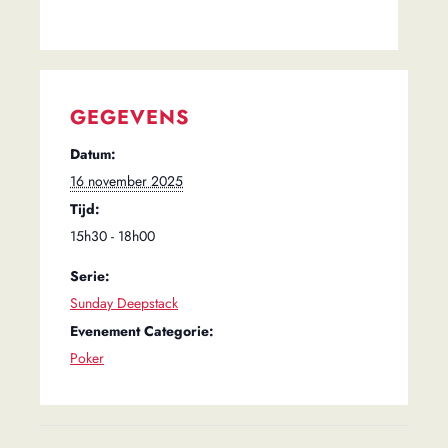
GEGEVENS
Datum:
16 november 2025
Tijd:
15h30 - 18h00
Serie:
Sunday Deepstack
Evenement Categorie:
Poker