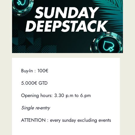
Buy-In : 100€
5.000€ GTD
Opening hours: 3.30 p.m to 6.pm
Single re-entry
ATTENTION : every sunday excluding events