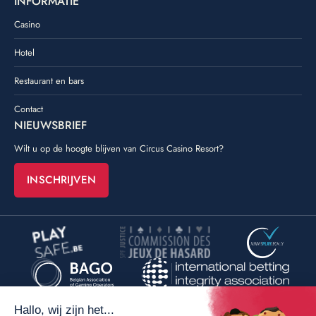
INFORMATIE
Casino
Hotel
Restaurant en bars
Contact
NIEUWSBRIEF
Wilt u op de hoogte blijven van Circus Casino Resort?
INSCHRIJVEN