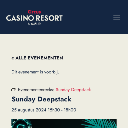
« ALLE EVENEMENTEN
Dit evenement is voorbij.
Evenementenreeks:
Sunday Deepstack
Sunday Deepstack
25 augustus 2024 15h30
-
18h00