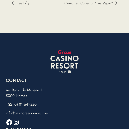
Free Fifty
Grand Jeu Collector “Las Vegas”
CONTACT
Av. Baron de Moreau 1
5000 Namen
+32 (0) 81 649220
info@casinoresortnamur.be
Facebook
Instagram