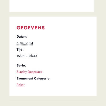
GEGEVENS
Datum:
5 mei 2024
Tijd:
15h30 - 18h00
Serie:
Sunday Deepstack
Evenement Categorie:
Poker