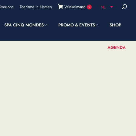
Zoeken:
Over ons
Toerisme in Namen
Winkelmand
NL
0
SPA CINQ MONDES
PROMO & EVENTS
SHOP
AGENDA