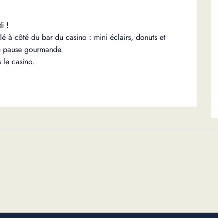
i !
allé à côté du bar du casino : mini éclairs, donuts et
ne pause gourmande.
 le casino.