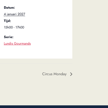
Datum:
4 januari 2027
Tijd:
15h00 - 17h00
Serie:
Lundis Gourmands
Circus Monday