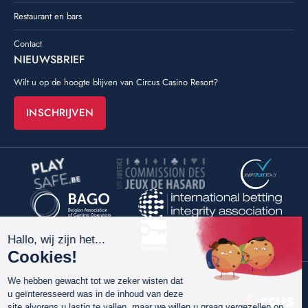
Restaurant en bars
Contact
NIEUWSBRIEF
Wilt u op de hoogte blijven van Circus Casino Resort?
INSCHRIJVEN
©
Poush
By