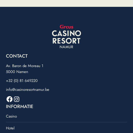
CONTACT
Av. Baron de Moreau 1
5000 Namen
+32 (0) 81 649220
info@casinoresortnamur.be
Facebook
Instagram
INFORMATIE
Casino
Hotel