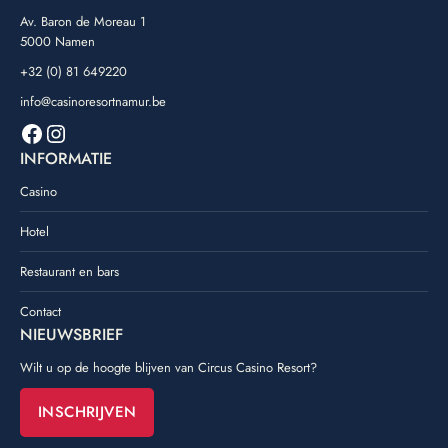
Av. Baron de Moreau 1
5000 Namen
+32 (0) 81 649220
info@casinoresortnamur.be
Facebook
Instagram
INFORMATIE
Casino
Hotel
Restaurant en bars
Contact
NIEUWSBRIEF
Wilt u op de hoogte blijven van Circus Casino Resort?
INSCHRIJVEN