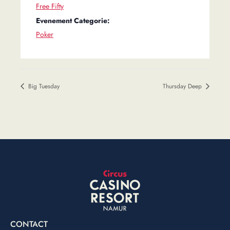
Free Fifty
Evenement Categorie:
Poker
Big Tuesday
Thursday Deep
CONTACT