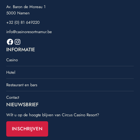
Av. Baron de Moreau 1
5000 Namen
+32 (0) 81 649220
info@casinoresortnamur.be
Facebook
Instagram
INFORMATIE
Casino
Hotel
Restaurant en bars
Contact
NIEUWSBRIEF
Wilt u op de hoogte blijven van Circus Casino Resort?
INSCHRIJVEN