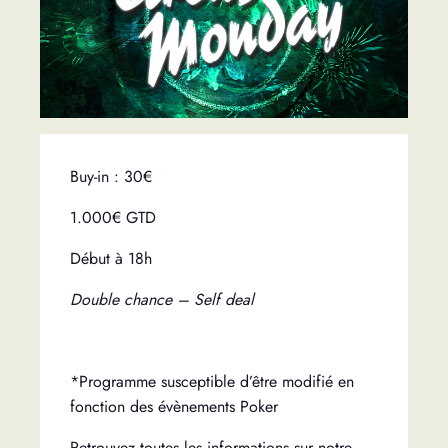
Buy-in : 30€
1.000€ GTD
Début à 18h
Double chance – Self deal
*Programme susceptible d’être modifié en
fonction des évènements Poker
Retrouvez toutes les informations sur notre