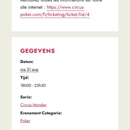
site internet :
https://www.circus-
poker.com/fr/ticketing/ticket/list/4
GEGEVENS
Datum:
ma 31 aug
Tijd:
18h00 - 23h30
Serie:
Circus Monday
Evenement Categorie:
Poker