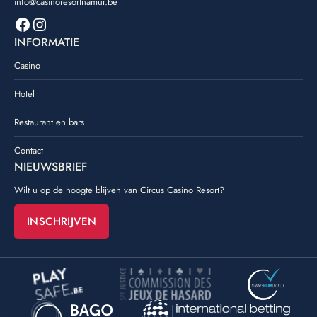
info@casinoresortnamur.be
Facebook
Instagram
INFORMATIE
Casino
Hotel
Restaurant en bars
Contact
NIEUWSBRIEF
Wilt u op de hoogte blijven van Circus Casino Resort?
INSCHRIJVEN