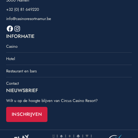
5000 Namen
+32 (0) 81 649220
info@casinoresortnamur.be
Facebook
Instagram
INFORMATIE
Casino
Hotel
Restaurant en bars
Contact
NIEUWSBRIEF
Wilt u op de hoogte blijven van Circus Casino Resort?
INSCHRIJVEN