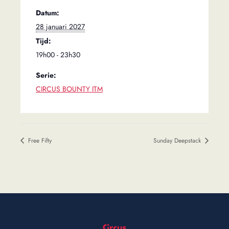
Datum:
28 januari 2027
Tijd:
19h00 - 23h30
Serie:
CIRCUS BOUNTY ITM
Free Fifty
Sunday Deepstack