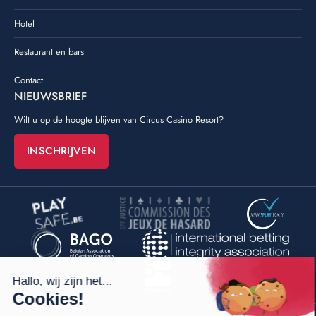
Hotel
Restaurant en bars
Contact
NIEUWSBRIEF
Wilt u op de hoogte blijven van Circus Casino Resort?
INSCHRIJVEN