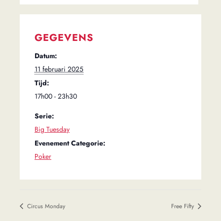
GEGEVENS
Datum:
11 februari 2025
Tijd:
17h00 - 23h30
Serie:
Big Tuesday
Evenement Categorie:
Poker
Circus Monday
Free Fifty