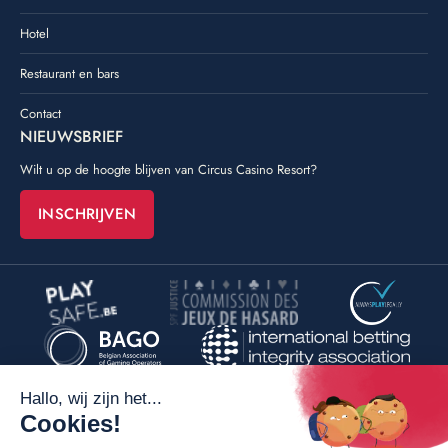
Hotel
Restaurant en bars
Contact
NIEUWSBRIEF
Wilt u op de hoogte blijven van Circus Casino Resort?
INSCHRIJVEN