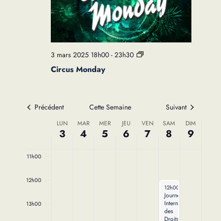
5h00
6h00
3 mars 2025 18h00
-
23h30
7h00
Circus Monday
8h00
Précédent
Cette Semaine
Suivant
9h00
Semaine
LUN
MAR
MER
JEU
VEN
SAM
DIM
3
4
5
6
7
8
9
10h00
du
11h00
Évènements
12h00
March 8, 2025
12h00
-
14h00
Journée
Internationale
13h00
des
Droits