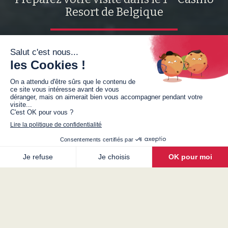
Resort de Belgique
VERS NOS PACKAGES