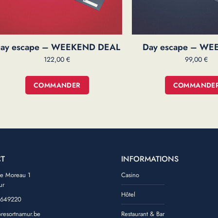
ay escape – WEEKEND DEAL
Day escape – WE
122,00
€
99,00
€
COMMANDER
COMMANDE
T
INFORMATIONS
de Moreau 1
Casino
ur
Hôtel
 649220
oresortnamur.be
Restaurant & Bar