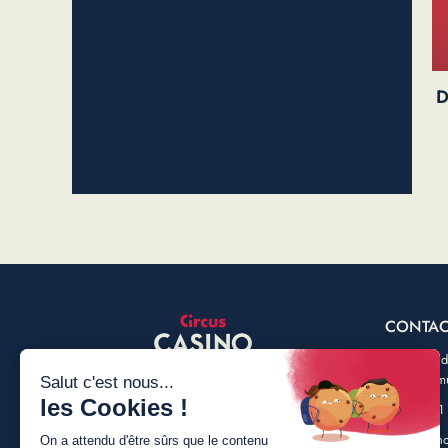
D
CONTAC
Av. Baron 
5000 Nam
+32 (0) 81
info@casin