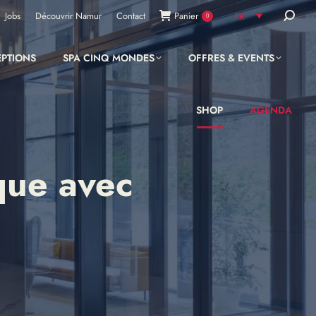
Recherc
Jobs
Découvrir Namur
Contact
Panier
FR
0
:
EPTIONS
SPA CINQ MONDES
OFFRES & EVENTS
SHOP
AGENDA
que avec
!