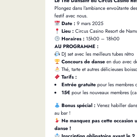
Le Thé Dansant du Circus Casino Res
Plongez dans l’ambiance envoûtante de
festif avec nous.
Date :
9 mars 2025
Lieu :
Circus Casino Resort de Nam
Horaires :
15h00 – 18h00
AU PROGRAMME :
DJ set avec les meilleurs tubes rétro
Concours de danse
en duo avec de
Thé, tarte et autres délicieuses boiss
Tarifs :
Entrée gratuite
pour les membres d
15€
pour les nouveaux membres (cart
Bonus spécial :
Venez habiller dans 
au bar !
Ne manquez pas cette occasion un
danse !
Inscription obligatoire avant le 