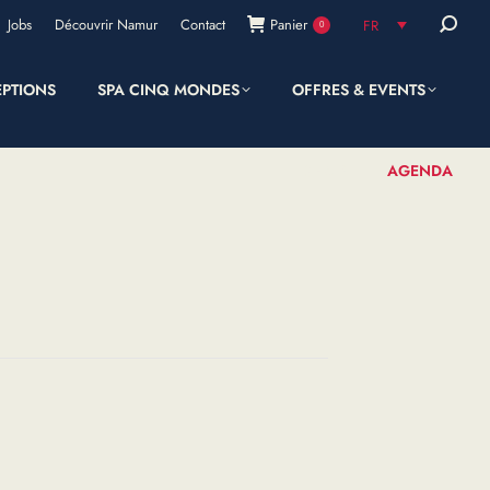
Recherc
Jobs
Découvrir Namur
Contact
Panier
FR
0
:
EPTIONS
SPA CINQ MONDES
OFFRES & EVENTS
SHOP
AGENDA