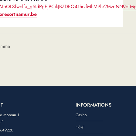
/1FAIpQLSfwclfa_g6IdRgEjPCikJBZDEQ41hrzfMhM9hr2MzdNN9cTM
oresortnamur.be
Femme
T
INFORMATIONS
de Moreau 1
Casino
ur
Hôtel
 649220