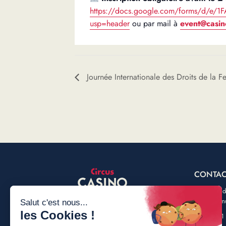
https://docs.google.com/forms/d/e
usp=header
ou par mail à
event@casin
Journée Internationale des Droits de la 
CONTAC
Av. Baron 
5000 Nam
+32 (0) 81