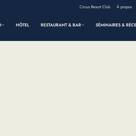
Circus Resort Club
À propos
O
HÔTEL
RESTAURANT & BAR
SÉMINAIRES & RÉC