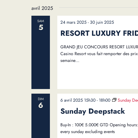
du
Évènements
date.
avril 2025
formulaire
entraînera
SAM
24 mars 2025
-
30 juin 2025
5
l'actualisation
RESORT LUXURY FRI
de
la
GRAND JEU CONCOURS RESORT LUXURY FRI
liste
Casino Resort vous fait remporter des prix t
des
semaine…
événements
avec
les
résultats
filtrés.
DIM
6 avril 2025 15h30
-
18h00
Sunday De
6
Sunday Deepstack
Buy-In : 100€ 5.000€ GTD Opening hours:
every sunday excluding events