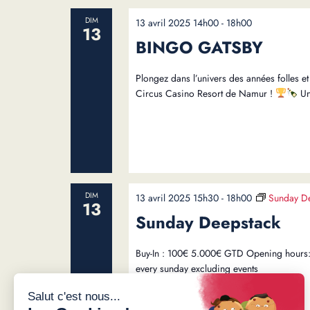
DIM
13 avril 2025 14h00
-
18h00
13
BINGO GATSBY
Plongez dans l’univers des années folles e
Circus Casino Resort de Namur !
Un
DIM
13 avril 2025 15h30
-
18h00
Sunday D
13
Sunday Deepstack
Buy-In : 100€ 5.000€ GTD Opening hours:
every sunday excluding events