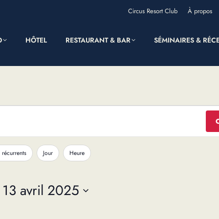
Circus Resort Club
À propos
O
HÔTEL
RESTAURANT & BAR
SÉMINAIRES & RÉC
 récurrents
Jour
Heure
 
13 avril 2025