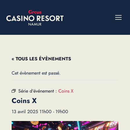
« TOUS LES ÉVÈNEMENTS
Cet évènement est passé.
Série d'événement :
Coins X
Coins X
13 avril 2025 11h00
-
19h00