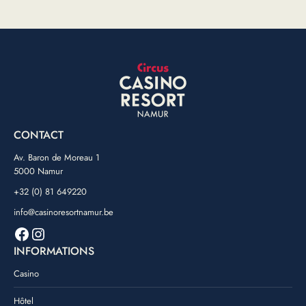
CONTACT
Av. Baron de Moreau 1
5000 Namur
+32 (0) 81 649220
info@casinoresortnamur.be
Facebook
Instagram
INFORMATIONS
Casino
Hôtel