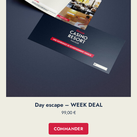
Day escape – WEEK DEAL
99,00
€
COMMANDER