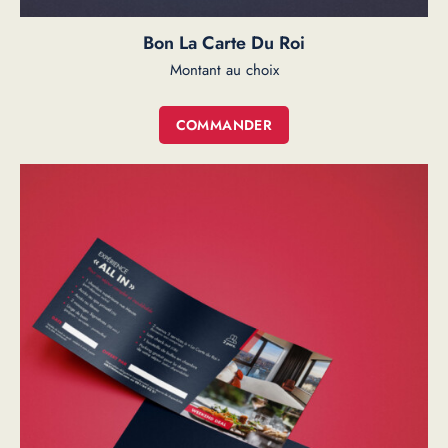
Bon La Carte Du Roi
COMMANDER