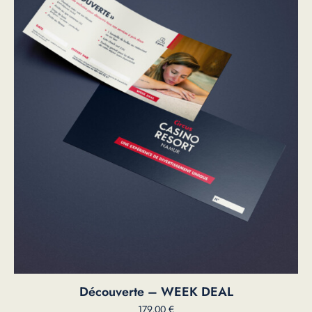
Découverte – WEEK DEAL
179,00
€