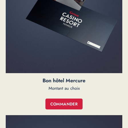
Bon hôtel Mercure
COMMANDER