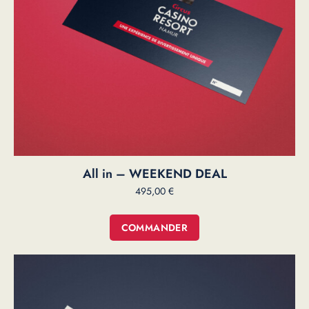
All in – WEEKEND DEAL
495,00
€
COMMANDER