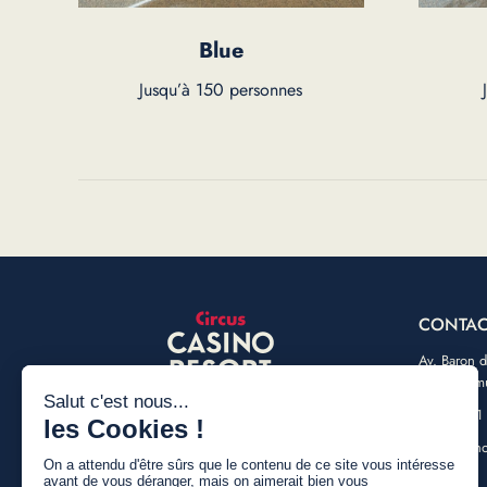
Blue
Jusqu’à 150 personnes
CONTAC
Av. Baron 
5000 Nam
+32 (0) 81
info@casin
Faceb
Ins