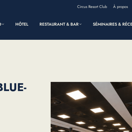
Circus Resort Club
À propos
O
HÔTEL
RESTAURANT & BAR
SÉMINAIRES & RÉC
BLUE-