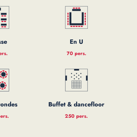
sse
En U
ers.
70 pers.
rondes
Buffet & dancefloor
ers.
250 pers.