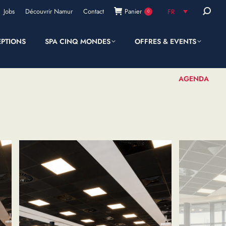
Recherc
Jobs
Découvrir Namur
Contact
Panier
FR
0
:
EPTIONS
SPA CINQ MONDES
OFFRES & EVENTS
SHOP
AGENDA