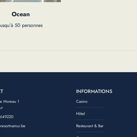
Ocean
Jusqu’à 50 personnes
T
INFORMATIONS
de Moreau 1
Casino
ur
Hôtel
 649220
oresortnamur.be
Restaurant & Bar
ook
tagram