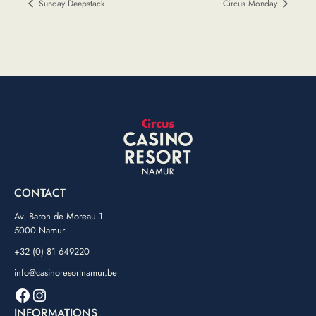
Sunday Deepstack
Circus Monday
CONTACT
Av. Baron de Moreau 1
5000 Namur
+32 (0) 81 649220
info@casinoresortnamur.be
Facebook
Instagram
INFORMATIONS