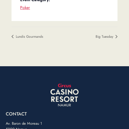
Poker
Lundis Gourmands
Big Tuesday
CONTACT
Av. Baron de Moreau 1