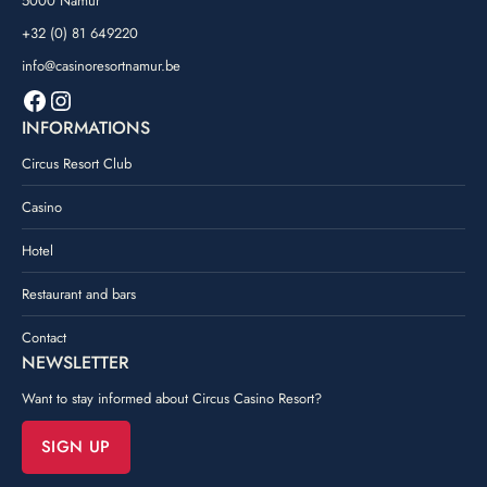
5000 Namur
+32 (0) 81 649220
info@casinoresortnamur.be
Facebook
Instagram
INFORMATIONS
Circus Resort Club
Casino
Hotel
Restaurant and bars
Contact
NEWSLETTER
Want to stay informed about Circus Casino Resort?
SIGN UP