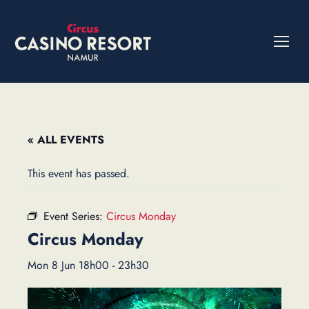
« ALL EVENTS
This event has passed.
Event Series:
Circus Monday
Circus Monday
Mon 8 Jun 18h00
-
23h30