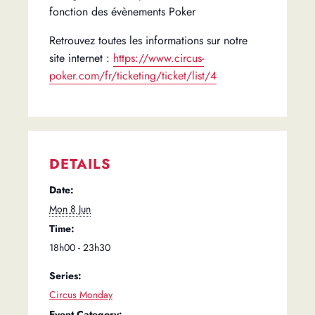
fonction des évènements Poker
Retrouvez toutes les informations sur notre
site internet :
https://www.circus-
poker.com/fr/ticketing/ticket/list/4
DETAILS
Date:
Mon 8 Jun
Time:
18h00 - 23h30
Series:
Circus Monday
Event Category: