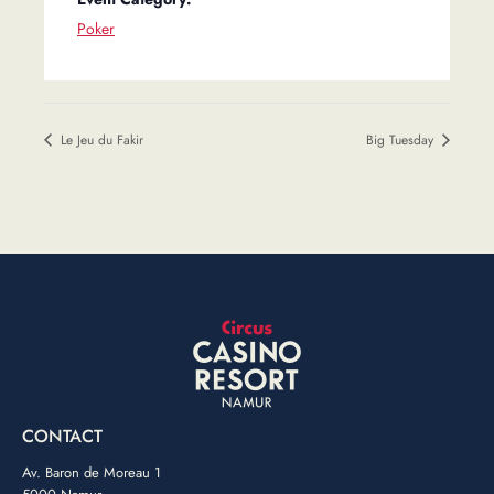
Poker
Le Jeu du Fakir
Big Tuesday
CONTACT
Av. Baron de Moreau 1