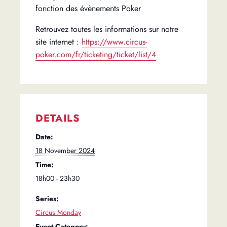
fonction des évènements Poker
Retrouvez toutes les informations sur notre
site internet :
https://www.circus-
poker.com/fr/ticketing/ticket/list/4
DETAILS
Date:
18 November 2024
Time:
18h00 - 23h30
Series:
Circus Monday
Event Category: