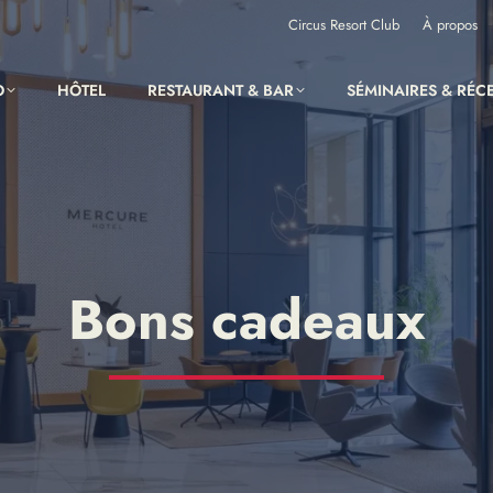
Circus Resort Club
À propos
O
HÔTEL
RESTAURANT & BAR
SÉMINAIRES & RÉC
Bons cadeaux