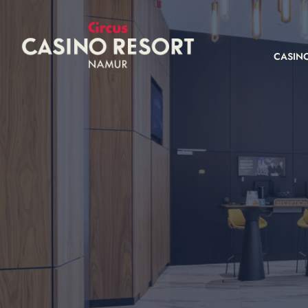
CASIN