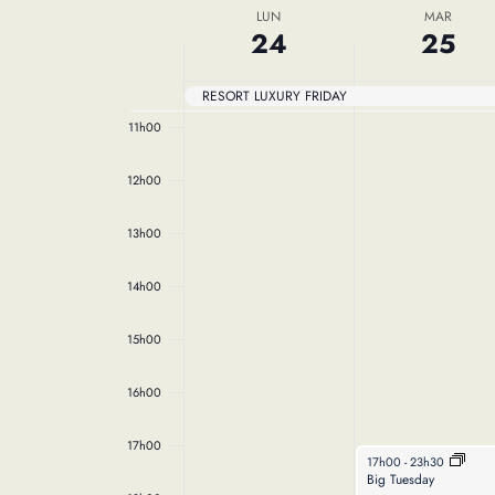
du
Semaine
Évènements
LUN
MAR
date
9h00
formulaire
24
25
entraînera
du
10h00
l'actualisation
RESORT LUXURY FRIDAY
de
Évènements
11h00
la
liste
12h00
des
événements
13h00
avec
les
14h00
résultats
filtrés.
15h00
16h00
17h00
March 25, 2025
17h00
-
23h30
Big Tuesday