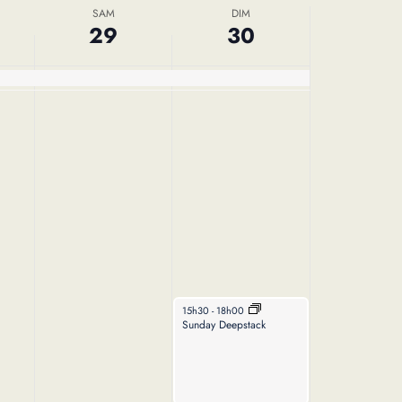
SAM
DIM
29
30
March 30, 2025
15h30
-
18h00
Sunday Deepstack