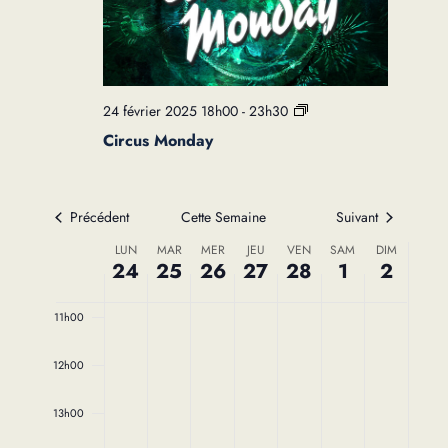
5h00
6h00
24 février 2025 18h00
-
23h30
7h00
Circus Monday
8h00
Précédent
Cette Semaine
Suivant
9h00
Semaine
LUN
MAR
MER
JEU
VEN
SAM
DIM
24
25
26
27
28
1
2
10h00
du
11h00
Évènements
12h00
13h00