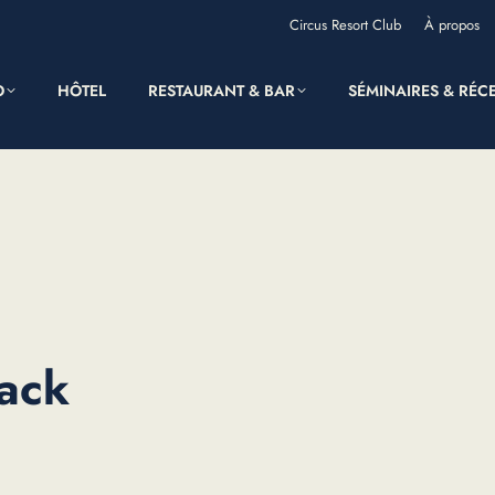
Circus Resort Club
À propos
O
HÔTEL
RESTAURANT & BAR
SÉMINAIRES & RÉC
ack