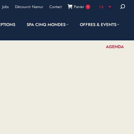
Recherc
Jobs
Découvrir Namur
Contact
Panier
FR
0
:
EPTIONS
SPA CINQ MONDES
OFFRES & EVENTS
SHOP
AGENDA