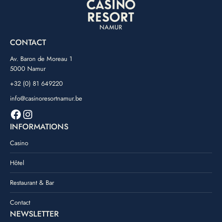
CONTACT
Av. Baron de Moreau 1
5000 Namur
+32 (0) 81 649220
info@casinoresortnamur.be
Facebook
Instagram
INFORMATIONS
Casino
Hôtel
Restaurant & Bar
Contact
NEWSLETTER