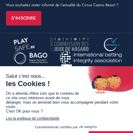
Vous souhaitez rester informé de l'actualité du Circus Casino Resort ?
S'INSCRIRE
©
Poush
By
Conditions générales de vente
Mentions légales
Privacy policy du site
Privacy policy du casino
ROI du casino