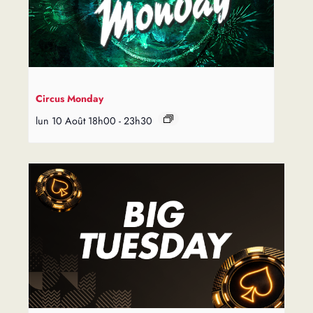
Circus Monday
lun 10 Août 18h00
-
23h30