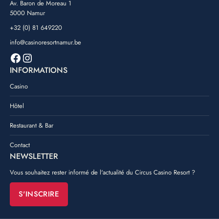
Av. Baron de Moreau 1
5000 Namur
+32 (0) 81 649220
info@casinoresortnamur.be
Facebook
Instagram
INFORMATIONS
Casino
Hôtel
Restaurant & Bar
Contact
NEWSLETTER
Vous souhaitez rester informé de l'actualité du Circus Casino Resort ?
S'INSCRIRE