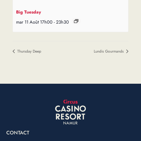
Big Tuesday
mar 11 Août 17h00
-
23h30
Thursday Deep
Lundis Gourmands
CONTACT