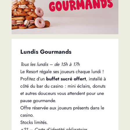
Lundis Gourmands
Tous les lundis – de 15h à 17h
Le Resort régale ses joueurs chaque lundi !
Profitez d’un
buffet sucré offert
, installé à
côté du bar du casino : mini éclairs, donuts
et autres douceurs vous attendent pour une
pause gourmande.
Offre réservée aux joueurs présents dans le
casino.
Stocks limités.
+21 – Carte d’identité obligatoire.