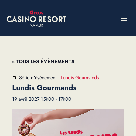
« TOUS LES ÉVÈNEMENTS
Série d'événement :
Lundis Gourmands
Lundis Gourmands
19 avril 2027 15h00
-
17h00