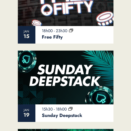
18h00
-
23h30
JAN
15
Free Fifty
15h30
-
18h00
JAN
19
Sunday Deepstack