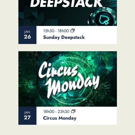
15h30
-
18h00
JAN
26
Sunday Deepstack
18h00
-
23h30
JAN
27
Circus Monday