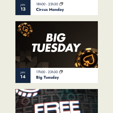
View
18h00
-
23h30
JAN
13
Circus Monday
17h00
-
23h30
JAN
14
Big Tuesday