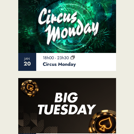
18h00
-
23h30
JAN
20
Circus Monday