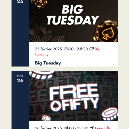
25
25 février 2025 17h00
-
23h30
Big
Tuesday
Big Tuesday
MER
26
26 février 2025 18h00
-
23h30
Free Fifty