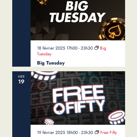
18 février 2025 17h00
-
23h30
Big
Tuesday
Big Tuesday
MER
19
19 février 2025 18h00
-
23h30
Free Fifty