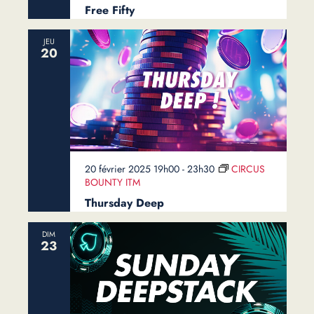
Free Fifty
JEU
20
20 février 2025 19h00
-
23h30
CIRCUS
BOUNTY ITM
Thursday Deep
DIM
23