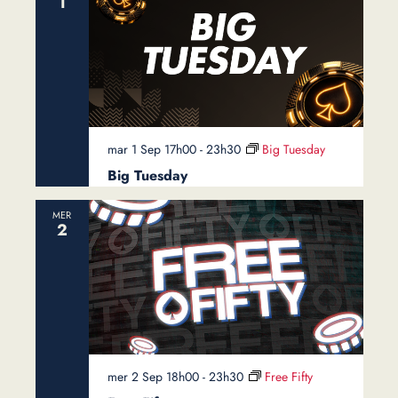
1
mar 1 Sep 17h00
-
23h30
Big Tuesday
Big Tuesday
MER
2
mer 2 Sep 18h00
-
23h30
Free Fifty