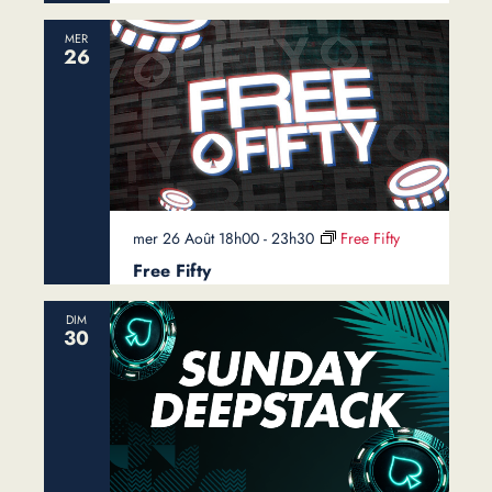
MER
26
mer 26 Août 18h00
-
23h30
Free Fifty
Free Fifty
DIM
30