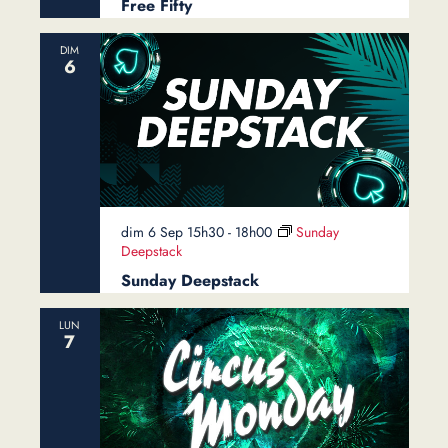
Free Fifty
DIM
6
dim 6 Sep 15h30
-
18h00
Sunday
Deepstack
Sunday Deepstack
LUN
7