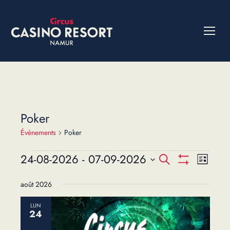
Poker
Évènements
Poker
Évènements
24-08-2026
 - 
07-09-2026
Recherche
Navig
Recherche
Liste
Montrer
de
Sélectionnez
et
Les
août 2026
une
vues
Filtres
navigation
date.
Évène
LUN
de
24