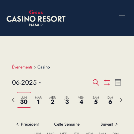
Évènements
Casino
06-2025
Recherche
Navig
Recherche
Semaine
Montrer
de
Sélectionnez
et
Les
Semaine
Semain
la
LUN
MAR
MER
JEU
VEN
SAM
DIM
vues
Filtres
30
1
2
3
4
5
6
navigation
précédente
suivante
date
Évène
de
vues
Précédent
Cette Semaine
Suivant