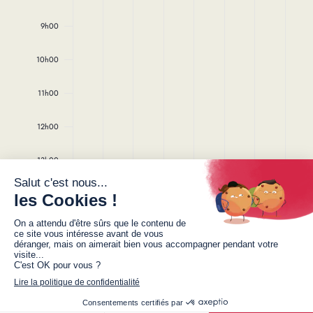
9h00
10h00
11h00
12h00
13h00
14h00
15h00
16h00
Conditions générales de vente
Mentions légales
Privacy policy du site
Privacy policy du casino
ROI du casino
17h00