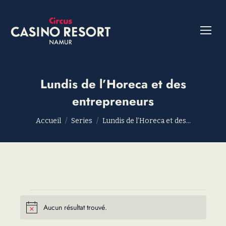
Lundis de l’Horeca et des
entrepreneurs
Vous êtes ici :
Accueil
Series
Lundis de l’Horeca et des…
Évènements
Aucun résultat trouvé.
Notice