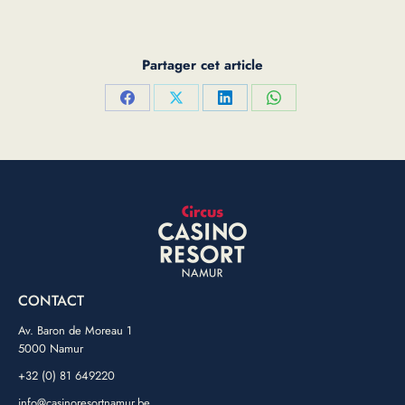
Partager cet article
Partager
Partager
Partager
Partager
sur
sur
sur
sur
Facebook
X
LinkedIn
WhatsApp
CONTACT
Av. Baron de Moreau 1
5000 Namur
+32 (0) 81 649220
info@casinoresortnamur.be