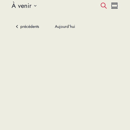
À venir
Recherch
Navig
Recherche
Résumé
de
Sélectionnez
et
la
vues
navigatio
Évènements
précédents
Aujourd’hui
date
Évène
de
vues
Évènemen