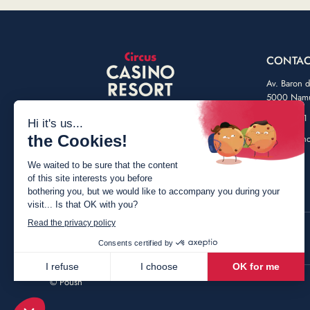
CONTAC
Av. Baron 
5000 Nam
+32 (0) 81
info@casin
Faceb
Ins
©
Poush