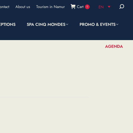
Search:
ontact
About us
Tourism in Namur
Cart
EN
0
EPTIONS
SPA CINQ MONDES
PROMO & EVENTS
SHOP
AGENDA