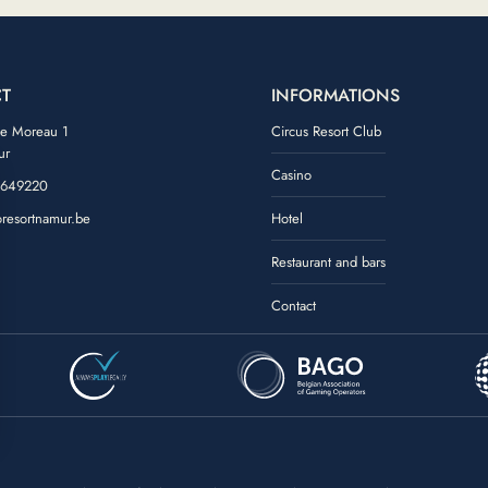
T
INFORMATIONS
de Moreau 1
Circus Resort Club
ur
Casino
 649220
oresortnamur.be
Hotel
ook
tagram
Restaurant and bars
Contact