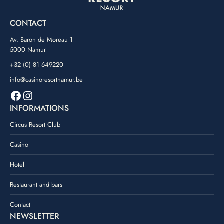
CONTACT
Av. Baron de Moreau 1
5000 Namur
+32 (0) 81 649220
info@casinoresortnamur.be
Facebook
Instagram
INFORMATIONS
Circus Resort Club
Casino
Hotel
Restaurant and bars
Contact
NEWSLETTER