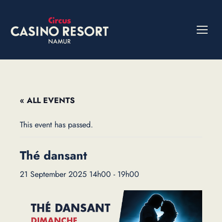
« ALL EVENTS
This event has passed.
Thé dansant
21 September 2025 14h00
-
19h00