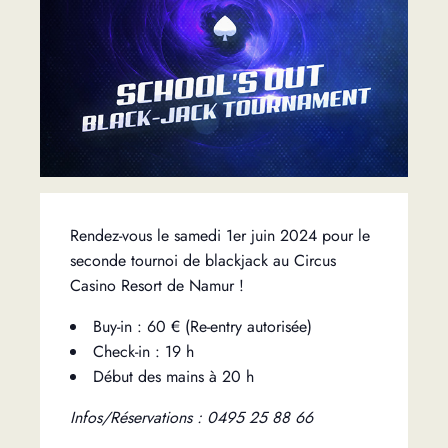
Rendez-vous le samedi 1er juin 2024 pour le
seconde tournoi de blackjack au Circus
Casino Resort de Namur !
Buy-in : 60 € (Re-entry autorisée)
Check-in : 19 h
Début des mains à 20 h
Infos/Réservations : 0495 25 88 66